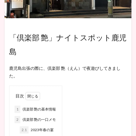
「倶楽部 艶」ナイトスポット鹿児
島
鹿児島出張の際に、倶楽部 艶（えん）で夜遊びしてきまし
た。
目次
1
倶楽部 艶の基本情報
2
倶楽部 艶の一口メモ
2.1
2023年春の宴