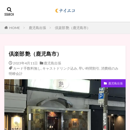
HOME
鹿児島出張
倶楽部 艶（鹿児島市）
倶楽部 艶（鹿児島市）
2023年4月11日
鹿児島出張
カード手数料無し
,
キャストドリンク込み
,
早い時間割引
,
消費税のみ
明瞭会計
鹿児島出張