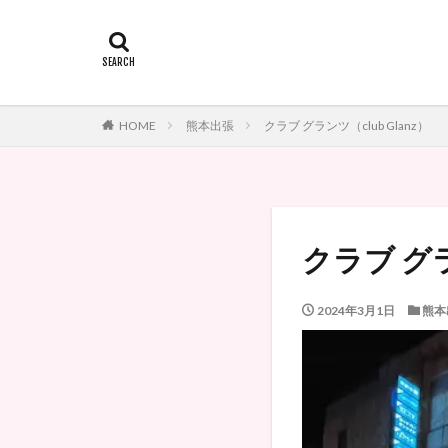
HOME
熊本出張
クラブ グランツ（club Glanz）
クラブ グラ
2024年3月1日
熊本